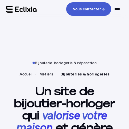
Nous contacter
Bijouterie, horlogerie & réparation
Accueil
›
Métiers
›
Bijouteries & horlogeries
Un
site
de
bijoutier-horloger
qui
valorise
votre
maison
et
génère