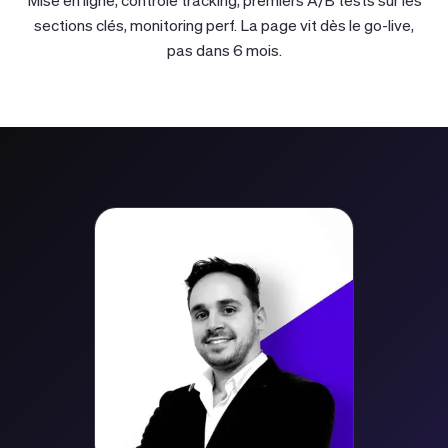
Mise en ligne, contrôle tracking, premiers A/B tests sur les
sections clés, monitoring perf. La page vit dès le go-live,
pas dans 6 mois.