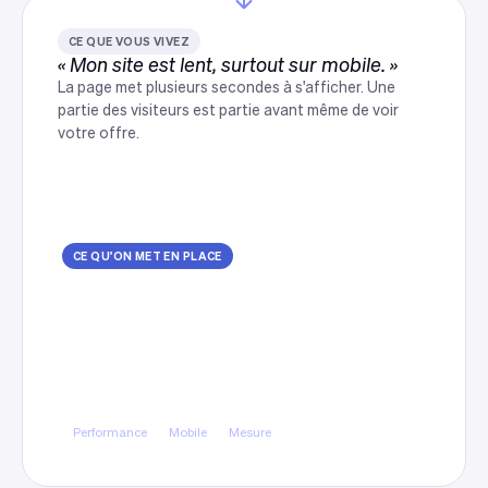
CE QUE VOUS VIVEZ
« Mon site est lent, surtout sur mobile. »
La page met plusieurs secondes à s'afficher. Une
partie des visiteurs est partie avant même de voir
votre offre.
CE QU'ON MET EN PLACE
Des pages rapides, mesurées en
conditions réelles
Performance travaillée dès la conception et
vérifiée sur mobile après la mise en ligne, pas
seulement sur un ordinateur de bureau relié à la
fibre.
Performance
Mobile
Mesure