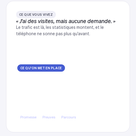
CE QUE VOUS VIVEZ
« J'ai des visites, mais aucune demande. »
Le trafic est là, les statistiques montent, et le
téléphone ne sonne pas plus qu'avant.
CE QU'ON MET EN PLACE
Un parcours pensé pour la
demande
Nous reprenons la promesse, les preuves et le
chemin vers le formulaire, puis nous retirons ce
qui freine. Le design vient après, une fois le
parcours tenu.
Promesse
Preuves
Parcours