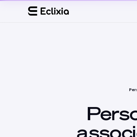
Per
Pers
assoc