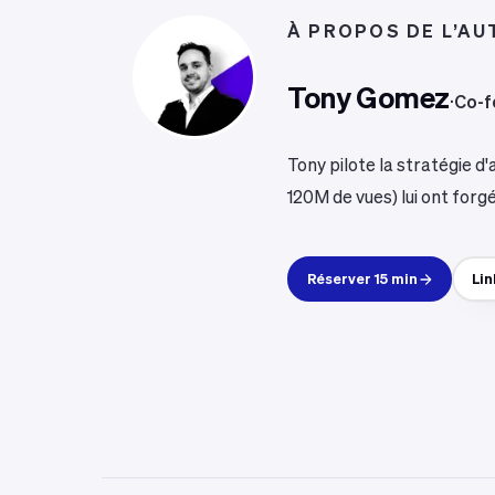
À PROPOS DE L’AU
Tony Gomez
·
Co-f
Tony pilote la stratégie d'
120M de vues) lui ont forg
Réserver 15 min
Lin