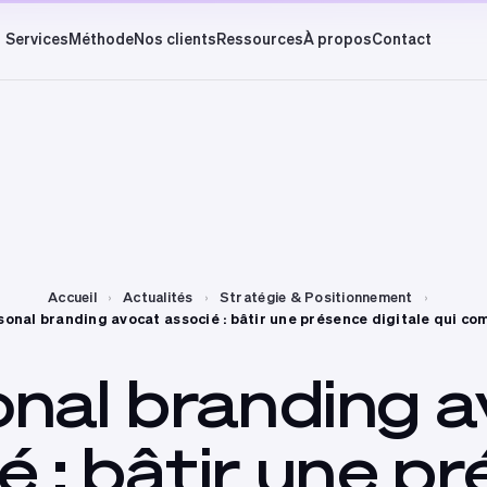
Services
Méthode
Nos clients
Ressources
À propos
Contact
Accueil
›
Actualités
›
Stratégie & Positionnement
›
sonal branding avocat associé : bâtir une présence digitale qui co
onal
branding
a
ié
:
bâtir
une
pr