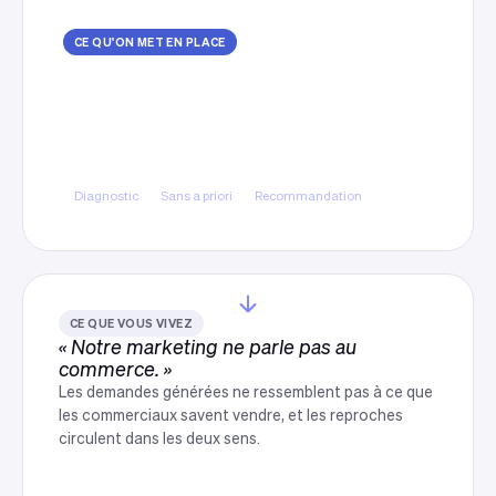
CE QU'ON MET EN PLACE
Un diagnostic avant toute
proposition
On regarde d'abord ce qui existe, ce qui produit
et ce qui coûte, avant de recommander quoi que
ce soit.
Diagnostic
Sans a priori
Recommandation
CE QUE VOUS VIVEZ
« Notre marketing ne parle pas au
commerce. »
Les demandes générées ne ressemblent pas à ce que
les commerciaux savent vendre, et les reproches
circulent dans les deux sens.