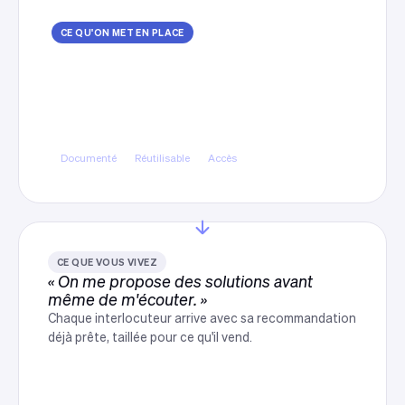
CE QU'ON MET EN PLACE
Un diagnostic qui reste chez
vous
Audit documenté, exploitable par n'importe quel
intervenant ensuite, avec vos accès et vos
données à votre nom.
Documenté
Réutilisable
Accès
CE QUE VOUS VIVEZ
« On me propose des solutions avant
même de m'écouter. »
Chaque interlocuteur arrive avec sa recommandation
déjà prête, taillée pour ce qu'il vend.