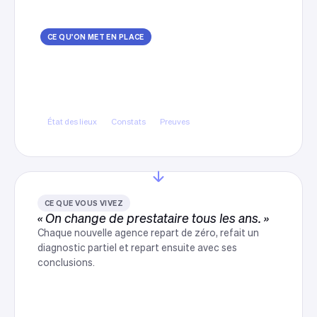
CE QU'ON MET EN PLACE
Un état des lieux qui tranche
Revue des canaux, des messages, du site et de
la mesure, avec des constats étayés plutôt que
des impressions.
État des lieux
Constats
Preuves
CE QUE VOUS VIVEZ
« On change de prestataire tous les ans. »
Chaque nouvelle agence repart de zéro, refait un
diagnostic partiel et repart ensuite avec ses
conclusions.