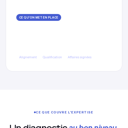
CE QU'ON MET EN PLACE
Les deux bouts de la chaîne
remis en face
Confrontation des cibles annoncées et des
affaires réellement signées, puis alignement des
messages et des critères de qualification.
Alignement
Qualification
Affaires signées
CE QUE COUVRE L'EXPERTISE
Un diagnostic
au bon niveau
.