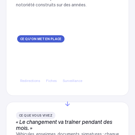
notoriété construits sur des années.
CE QU'ON MET EN PLACE
Un changement de marque tenu
côté technique
Redirections complètes, conservation des pages
qui performent, mise à jour des fiches et des
annuaires, surveillance après bascule.
Redirections
Fiches
Surveillance
CE QUE VOUS VIVEZ
« Le changement va traîner pendant des
mois. »
Véhicules, enseignes, documents, signatures : chaque