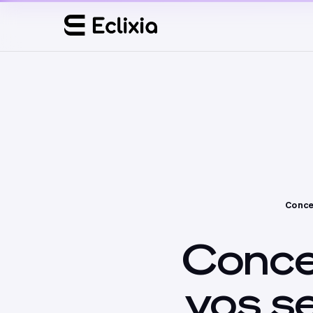
Conce
Conce
vos
s