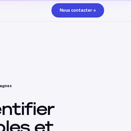
Nous contacter
pagnes
ntifier
bles
et