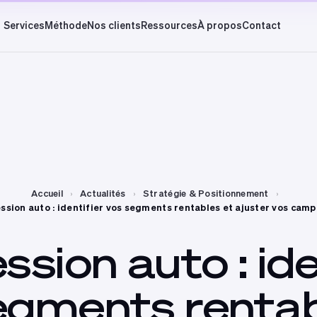
Services
Méthode
Nos clients
Ressources
À propos
Contact
Accueil
›
Actualités
›
Stratégie & Positionnement
›
ssion auto : identifier vos segments rentables et ajuster vos cam
ssion
auto
:
ide
egments
renta