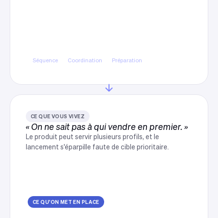
Un lancement orchestré sur
plusieurs semaines
Séquence de prise de parole, canaux coordonnés
et matière préparée en amont plutôt
qu'improvisée le jour venu.
Séquence
Coordination
Préparation
CE QUE VOUS VIVEZ
« On ne sait pas à qui vendre en premier. »
Le produit peut servir plusieurs profils, et le
lancement s'éparpille faute de cible prioritaire.
CE QU'ON MET EN PLACE
Un premier segment choisi et