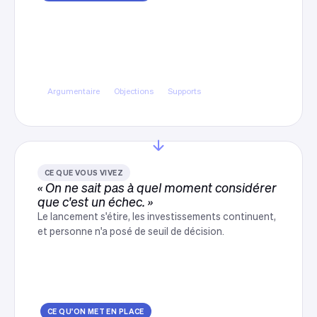
Les équipes armées avant
l'ouverture des ventes
Argumentaire, traitement des objections, grille
tarifaire et supports commerciaux livrés avant le
lancement.
Argumentaire
Objections
Supports
CE QUE VOUS VIVEZ
« On ne sait pas à quel moment considérer
que c'est un échec. »
Le lancement s'étire, les investissements continuent,
et personne n'a posé de seuil de décision.
CE QU'ON MET EN PLACE