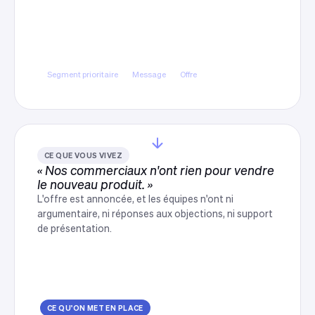
servi correctement
Sélection du segment le plus accessible et le
plus rentable, avec un message et une offre
taillés pour lui.
Segment prioritaire
Message
Offre
CE QUE VOUS VIVEZ
« Nos commerciaux n'ont rien pour vendre
le nouveau produit. »
L'offre est annoncée, et les équipes n'ont ni
argumentaire, ni réponses aux objections, ni support
de présentation.
CE QU'ON MET EN PLACE