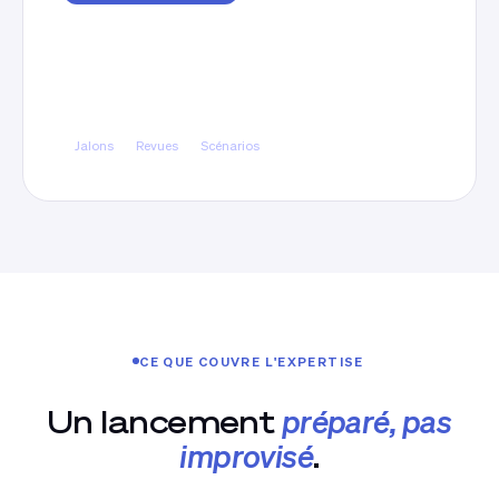
Des jalons et des décisions
prévues
Objectifs par palier, points de revue programmés
et scénarios de correction ou d'arrêt décidés à
l'avance.
Jalons
Revues
Scénarios
CE QUE COUVRE L'EXPERTISE
Un lancement
préparé, pas
improvisé
.