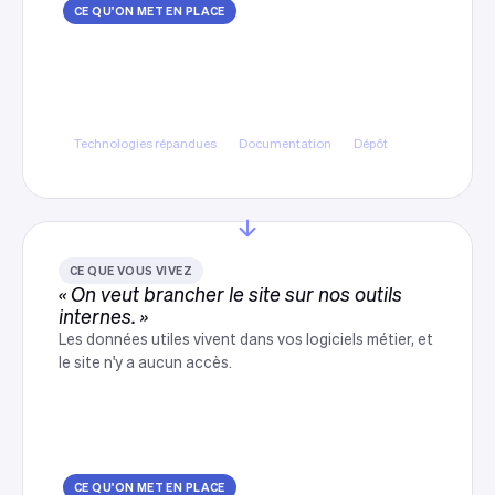
CE QU'ON MET EN PLACE
Un code lisible et transmissible
Technologies répandues, code documenté,
dépôt à votre nom et procédure de reprise
décrite noir sur blanc.
Technologies répandues
Documentation
Dépôt
CE QUE VOUS VIVEZ
« On veut brancher le site sur nos outils
internes. »
Les données utiles vivent dans vos logiciels métier, et
le site n'y a aucun accès.
CE QU'ON MET EN PLACE