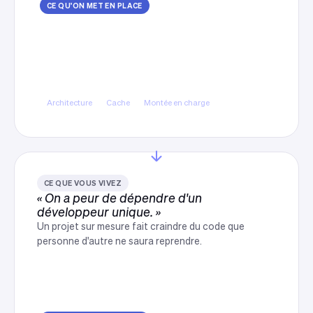
CE QU'ON MET EN PLACE
Une architecture dimensionnée
pour les pointes
Rendu optimisé, mise en cache et hébergement
capable d'absorber les pics sans intervention
manuelle.
Architecture
Cache
Montée en charge
CE QUE VOUS VIVEZ
« On a peur de dépendre d'un
développeur unique. »
Un projet sur mesure fait craindre du code que
personne d'autre ne saura reprendre.