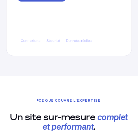
Un site branché sur vos
systèmes
Connexions à vos outils internes, échanges
sécurisés et affichage de vos données réelles là
où elles servent.
Connexions
Sécurité
Données réelles
CE QUE COUVRE L'EXPERTISE
Un site sur-mesure
complet
et performant
.