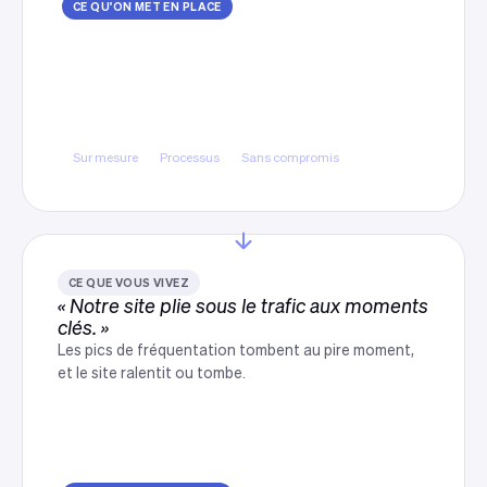
CE QU'ON MET EN PLACE
Un développement calé sur votre
fonctionnement
Conception à partir de vos processus réels, sans
plier votre métier aux limites d'un modèle
générique.
Sur mesure
Processus
Sans compromis
CE QUE VOUS VIVEZ
« Notre site plie sous le trafic aux moments
clés. »
Les pics de fréquentation tombent au pire moment,
et le site ralentit ou tombe.