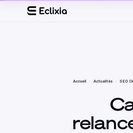
Accueil
›
Actualités
›
SEO Or
Ca
relanc