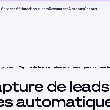
Services
Méthode
Nos clients
Ressources
À propos
Contact
ganique
›
Capture de leads et relances automatiques pour une bo
pture
de
leads
es
automatiqu